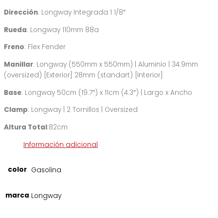
Dirección
: Longway Integrada 1 1/8″
Rueda
: Longway 110mm 88a
Freno
: Flex Fender
Manillar
: Longway (550mm x 550mm) | Aluminio | 34.9mm
(oversized) [Exterior] 28mm (standart) [Interior]
Base
: Longway 50cm (19.7″) x 11cm (4.3″) | Largo x Ancho
Clamp
: Longway | 2 Tornillos | Oversized
Altura Total
:82cm
Información adicional
color
Gasolina
marca
Longway