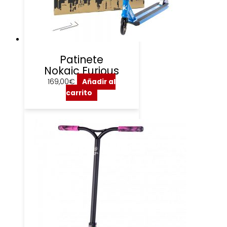
Patinete
Nokaic Furious
169,00
€
Añadir al
carrito