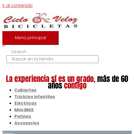
Ir al contenido
Menú principal
0
Search
La experiencia sí es un grado,
más de 60
años
contigo
Cubiertas
Triciclos infantiles
Eléctricas
Mini BMX
Patines
Accesorios
Menu