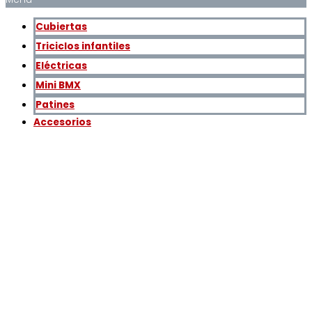
Cubiertas
Triciclos infantiles
Eléctricas
Mini BMX
Patines
Accesorios