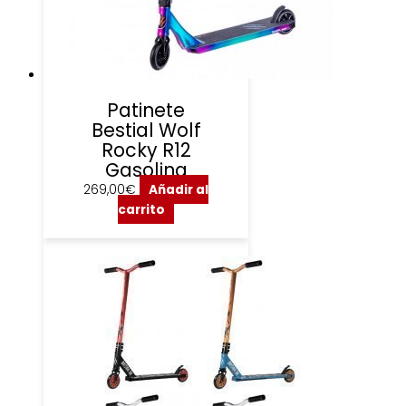
Patinete
Bestial Wolf
Rocky R12
Gasolina
269,00
€
Añadir al
carrito