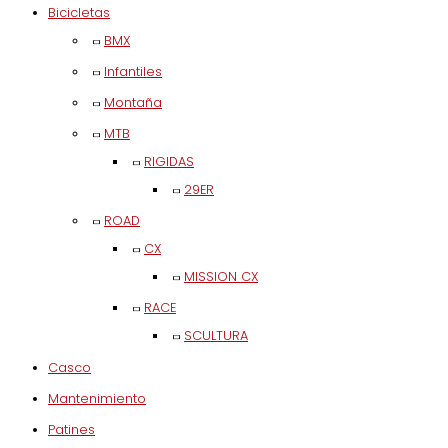
Bicicletas
BMX
Infantiles
Montaña
MTB
RIGIDAS
29ER
ROAD
CX
MISSION CX
RACE
SCULTURA
Casco
Mantenimiento
Patines