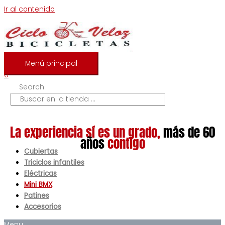
Ir al contenido
Menú principal
0
Search
La experiencia sí es un grado,
más de 60
años
contigo
Cubiertas
Triciclos infantiles
Eléctricas
Mini BMX
Patines
Accesorios
Menu