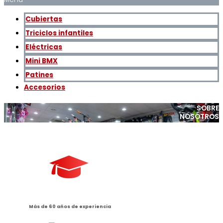
Cubiertas
Triciclos infantiles
Eléctricas
Mini BMX
Patines
Accesorios
SOBRE
NOSOTROS
Más de 60 años de experiencia