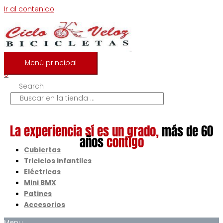
Ir al contenido
Menú principal
0
Search
La experiencia sí es un grado,
más de 60
años
contigo
Cubiertas
Triciclos infantiles
Eléctricas
Mini BMX
Patines
Accesorios
Menu