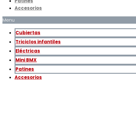
Patines
Accesorios
Menu
Cubiertas
Triciclos infantiles
Eléctricas
Mini BMX
Patines
Accesorios