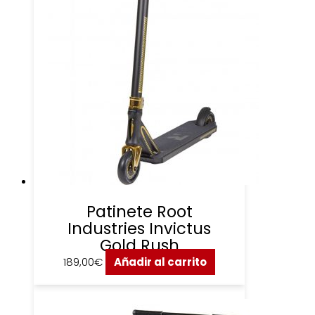
Patinete Root
Industries Invictus
Gold Rush
189,00
€
Añadir al carrito