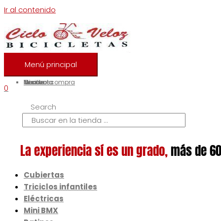
Ir al contenido
Menú principal
Inicio
Nosotros
Contacto
Tienda
Mi cuenta
Finalizar compra
0
Search
La experiencia sí es un grado,
más de 60
Cubiertas
Triciclos infantiles
Eléctricas
Mini BMX