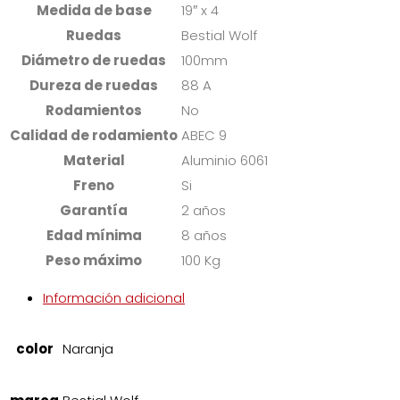
Medida de base
19″ x 4
Ruedas
Bestial Wolf
Diámetro de ruedas
100mm
Dureza de ruedas
88 A
Rodamientos
No
Calidad de rodamiento
ABEC 9
Material
Aluminio 6061
Freno
Si
Garantía
2 años
Edad mínima
8 años
Peso máximo
100 Kg
Información adicional
color
Naranja