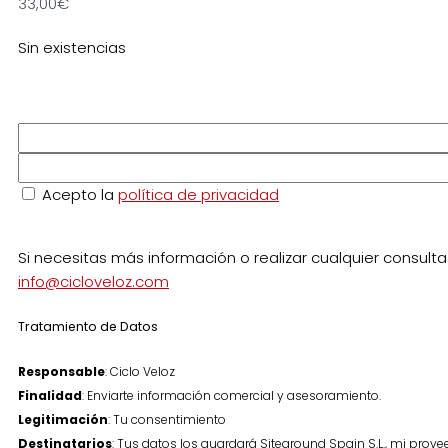
33,00
€
Sin existencias
Acepto la
política de privacidad
Si necesitas más información o realizar cualquier consult
info@cicloveloz.com
Tratamiento de Datos
Responsable
: Ciclo Veloz
Finalidad
: Enviarte información comercial y asesoramiento.
Legitimación
: Tu consentimiento
Destinatarios
: Tus datos los guardará Siteground Spain S.L., mi prov