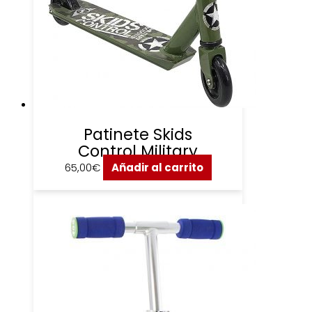
Patinete Skids
Control Military
65,00
€
Añadir al carrito