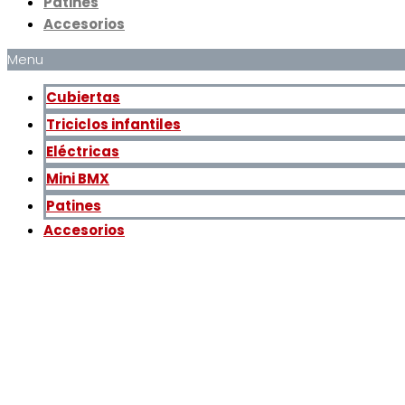
Patines
Accesorios
Menu
Cubiertas
Triciclos infantiles
Eléctricas
Mini BMX
Patines
Accesorios