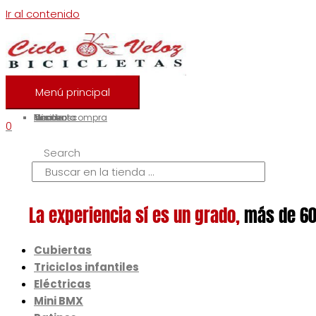
Ir al contenido
Menú principal
Inicio
Nosotros
Contacto
Tienda
Mi cuenta
Finalizar compra
0
Search
La experiencia sí es un grado,
más de 60
Cubiertas
Triciclos infantiles
Eléctricas
Mini BMX