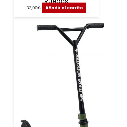
Ruedas
33,00
€
Añadir al carrito